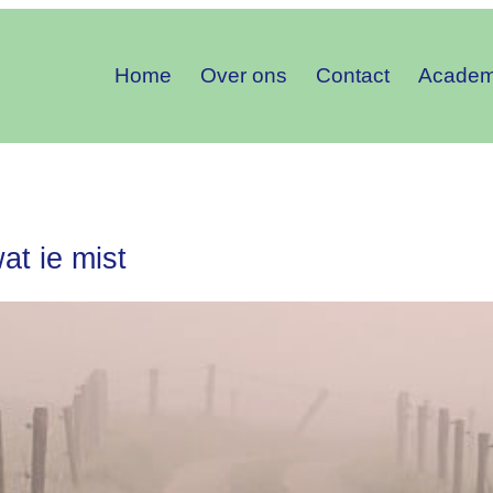
Home
Over ons
Contact
Acade
at ie mist