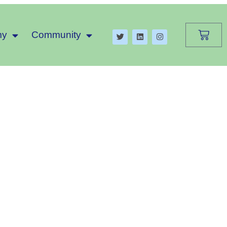
my
Community