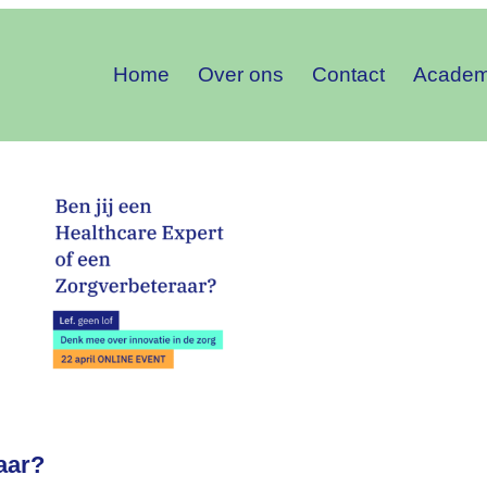
Home
Over ons
Contact
Acade
aar?