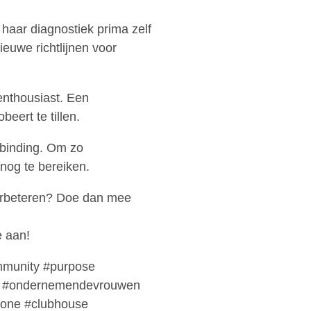
 haar diagnostiek prima zelf
ieuwe richtlijnen voor
 enthousiast. Een
eert te tillen.
erbinding. Om zo
snog te bereiken.
verbeteren? Doe dan mee
e aan!
mmunity #purpose
 #ondernemendevrouwen
done #clubhouse